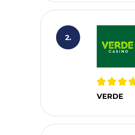
VERDE