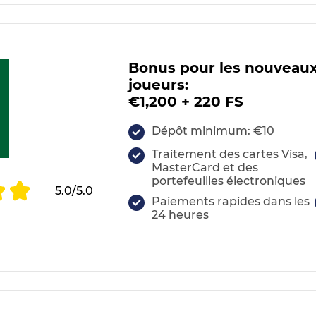
Bonus pour les nouveau
joueurs:
€1,200 + 220 FS
Dépôt minimum: €10
Traitement des cartes Visa,
MasterCard et des
portefeuilles électroniques
5.0/5.0
Paiements rapides dans les
24 heures