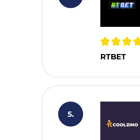
RTBET