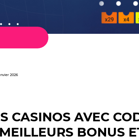
anvier 2026
S CASINOS AVEC C
: MEILLEURS BONUS E