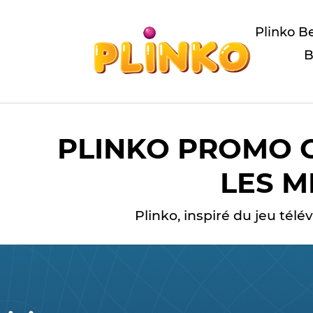
Plinko B
B
PLINKO PROMO 
LES M
Plinko, inspiré du jeu télé