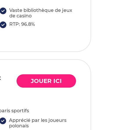
Vaste bibliothèque de jeux
de casino
RTP: 96.8%
x
JOUER ICI
aris sportifs
Apprécié par les joueurs
polonais