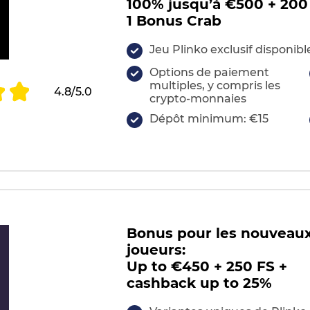
100% jusqu’à €500 + 200
1 Bonus Crab
Jeu Plinko exclusif disponibl
Options de paiement
multiples, y compris les
4.8/5.0
crypto-monnaies
Dépôt minimum: €15
Bonus pour les nouveau
joueurs:
Up to €450 + 250 FS +
cashback up to 25%