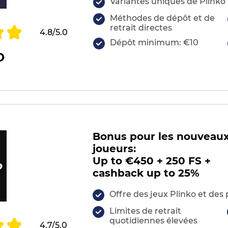
Variantes uniques de Plinko
Méthodes de dépôt et de
retrait directes
4.8/5.0
Dépôt minimum: €10
O
Bonus pour les nouveau
joueurs:
Up to €450 + 250 FS +
cashback up to 25%
Offre des jeux Plinko et des p
Limites de retrait
quotidiennes élevées
4.7/5.0